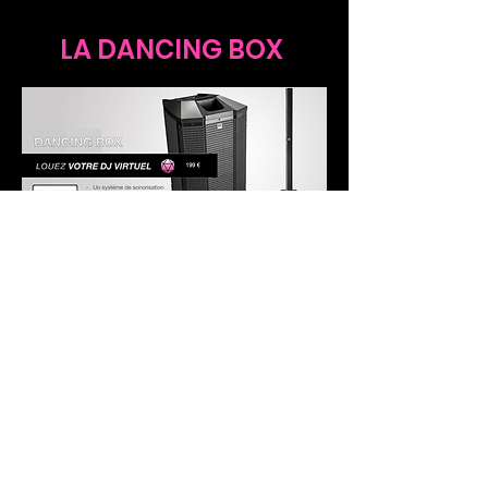
LA DANCING BOX
Envie de danser jusqu'au bout de la
nuit avec un matériel professionnel
sans pour autant prévoir le budget
pour un DJ ? La dancing box est faite
pour vous . Un système de
sonorisation et d'éclairage avec
programme musical inclus . La
dancing box peut être retirée sur
place ou nous pouvons venir
l'installer et la rechercher